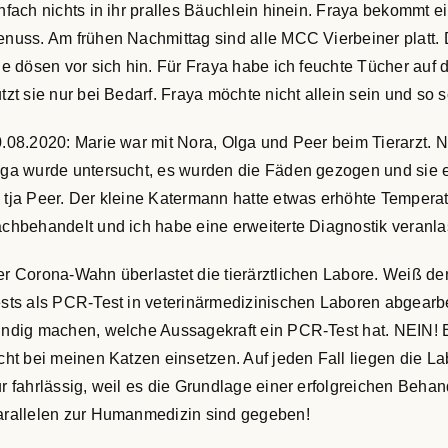
nfach nichts in ihr pralles Bäuchlein hinein. Fraya bekommt 
nuss. Am frühen Nachmittag sind alle MCC Vierbeiner platt. Die
le dösen vor sich hin. Für Fraya habe ich feuchte Tücher auf
tzt sie nur bei Bedarf. Fraya möchte nicht allein sein und so sc
.08.2020: Marie war mit Nora, Olga und Peer beim Tierarzt.
ga wurde untersucht, es wurden die Fäden gezogen und sie erh
tja Peer. Der kleine Katermann hatte etwas erhöhte Temper
chbehandelt und ich habe eine erweiterte Diagnostik veranla
r Corona-Wahn überlastet die tierärztlichen Labore. Weiß der
sts als PCR-Test in veterinärmedizinischen Laboren abgearbei
ndig machen, welche Aussagekraft ein PCR-Test hat. NEIN! Er i
cht bei meinen Katzen einsetzen. Auf jeden Fall liegen die L
r fahrlässig, weil es die Grundlage einer erfolgreichen Behan
rallelen zur Humanmedizin sind gegeben!