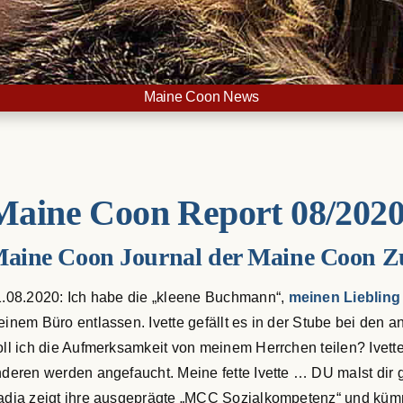
Maine Coon News
Maine Coon Report 08/202
aine Coon Journal der Maine Coon Z
.08.2020: Ich habe die „kleene Buchmann“,
meinen Liebling 
inem Büro entlassen. Ivette gefällt es in der Stube bei den 
ll ich die Aufmerksamkeit von meinem Herrchen teilen? Ivette 
deren werden angefaucht. Meine fette Ivette … DU malst dir 
dja zeigt ihre ausgeprägte „MCC Sozialkompetenz“ und kümme