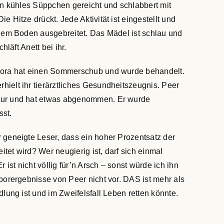
ein kühles Süppchen gereicht und schlabbert mit
 Hitze drückt. Jede Aktivität ist eingestellt und
 dem Boden ausgebreitet. Das Mädel ist schlau und
hläft Anett bei ihr.
 Nora hat einen Sommerschub und wurde behandelt.
ielt ihr tierärztliches Gesundheitszeugnis. Peer
atur und hat etwas abgenommen. Er wurde
sst.
 geneigte Leser, dass ein hoher Prozentsatz der
tet wird? Wer neugierig ist, darf sich einmal
st nicht völlig für’n Arsch – sonst würde ich ihn
aborergebnisse von Peer nicht vor. DAS ist mehr als
dlung ist und im Zweifelsfall Leben retten könnte.