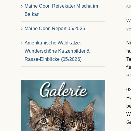
Maine Coon Reisekater Mischa im
se
Balkan
Wi
Maine Coon Report 05/2026
v
Ni
Amerikanische Waldkatze:
hu
Wunderschöne Katzenbilder &
Te
Rasse-Einblicke (05/2026)
fü
Be
02
Ha
be
We
Ge