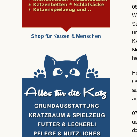
06
We
Sa
un
Shop für Katzen & Menschen
Ka
Me
h
He
Os
au
an
07
ge
da