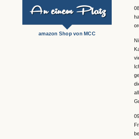
08
ha
or
amazon Shop von MCC
Ni
Ka
vi
Ic
ge
di
al
Gu
09
Fr
be