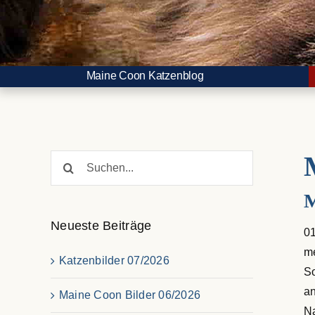
Maine Coon Katzenblog
Suche
nach:
M
Neueste Beiträge
01
me
Katzenbilder 07/2026
So
an
Maine Coon Bilder 06/2026
Na