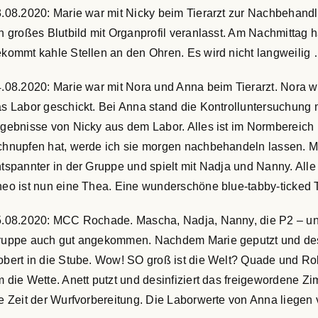
.08.2020: Marie war mit Nicky beim Tierarzt zur Nachbehandlu
n großes Blutbild mit Organprofil veranlasst. Am Nachmittag h
kommt kahle Stellen an den Ohren. Es wird nicht langweilig
.08.2020: Marie war mit Nora und Anna beim Tierarzt. Nora 
s Labor geschickt. Bei Anna stand die Kontrolluntersuchung
gebnisse von Nicky aus dem Labor. Alles ist im Normbereich 
hnupfen hat, werde ich sie morgen nachbehandeln lassen. Mei
tspannter in der Gruppe und spielt mit Nadja und Nanny. A
eo ist nun eine Thea. Eine wunderschöne blue-tabby-ticked 
.08.2020: MCC Rochade. Mascha, Nadja, Nanny, die P2 – und d
uppe auch gut angekommen. Nachdem Marie geputzt und desinf
bert in die Stube. Wow! SO groß ist die Welt? Quade und Rob
 die Wette. Anett putzt und desinfiziert das freigewordene Zi
e Zeit der Wurfvorbereitung. Die Laborwerte von Anna liegen vo