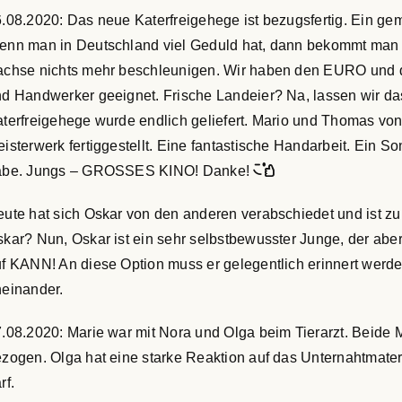
.08.2020: Das neue Katerfreigehege ist bezugsfertig. Ein ge
nn man in Deutschland viel Geduld hat, dann bekommt man 
chse nichts mehr beschleunigen. Wir haben den EURO und der
d Handwerker geeignet. Frische Landeier? Na, lassen wir da
terfreigehege wurde endlich geliefert. Mario und Thomas 
isterwerk fertiggestellt. Eine fantastische Handarbeit. Ein So
abe. Jungs – GROSSES KINO! Danke!
ute hat sich Oskar von den anderen verabschiedet und ist z
kar? Nun, Oskar ist ein sehr selbstbewusster Junge, der aber
f KANN! An diese Option muss er gelegentlich erinnert werd
einander.
.08.2020: Marie war mit Nora und Olga beim Tierarzt. Beide
zogen. Olga hat eine starke Reaktion auf das Unternahtmater
rf.