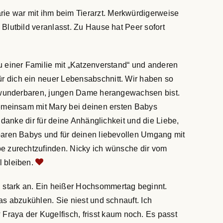
ie war mit ihm beim Tierarzt. Merkwürdigerweise
Blutbild veranlasst. Zu Hause hat Peer sofort
u einer Familie mit „Katzenverstand“ und anderen
r dich ein neuer Lebensabschnitt. Wir haben so
er wunderbaren, jungen Dame herangewachsen bist.
 gemeinsam mit Mary bei deinen ersten Babys
h danke dir für deine Anhänglichkeit und die Liebe,
rbaren Babys und für deinen liebevollen Umgang mit
pe zurechtzufinden. Nicky ich wünsche dir vom
l bleiben.
 stark an. Ein heißer Hochsommertag beginnt.
as abzukühlen. Sie niest und schnauft. Ich
Fraya der Kugelfisch, frisst kaum noch. Es passt