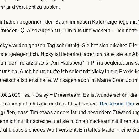
hr und versucht zu trösten.
r haben begonnen, den Baum im neuen Katerfreigehege mit Si
erblöden.
Also Augen zu, Hirn aus und wickeln … Ich hoffe,
cky war den ganzen Tag sehr ruhig. Sie hat sich erkältet. Die
stet gelegentlich. Nicky ist fieberfrei, aber ich habe sie am
am der Tierarztpraxis „Am Hausberg“ in Pirna begleitet uns 
r uns da. Auch heute durfte ich sofort mit Nicky in die Praxis
reitschaftsdienst hatte. Wir sagen auch im Maine Coon Journ
.08.2020: Isa + Daisy = Dreamteam. Es ist wunderschön, die 
rmonie pur! Ich kann mich nicht satt sehen.
Der kleine Tim
v
griffen, dass Tim etwas anders ist und besondere Zuwendung b
nn ich mit ihr spreche und sie mich aufmerksam mit ihren a
fühl, dass sie jedes Wort versteht. Ein tolles Mädel – eine w