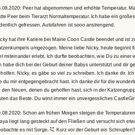
.08.2020: Peer hat abgenommen und erhöhte Temperatur. Mar
tte Peer beim Tierarzt Normaltemperatur. Ich habe ein großes 
dentlich gefressen. Autofahren ist sooo anstrengend.
cky hat ihre Kariere bei Maine Coon Castle beendet und ist z
tzenkumpels umgezogen. Meine liebe Nicky, heute beginnt fü
el miteinander erlebt. Ich durfte beobachten, wie Du zu ein
h habe dich bei der Geburt deiner Babys unterstützt und dir
holfen. Nicky, es gäbe so viel zu schreiben. Ich danke dir. Ic
e du mir entgegengebracht hast. Ich danke dir für die wunde
l den Neuen, denen du geholfen hast, sich in der Katzengrup
ten das Beste. Du wirst immer ein unvergessliches CastleGir
.08.2020: Schon am frühen Morgen steigen die Temperaturen
aya liegt lang gesteckt auf den Fließen und versucht sich etw
obachte es mit Sorge.
Kurz vor der Geburt ein Schnupfen? 