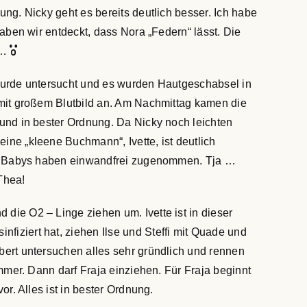
ng. Nicky geht es bereits deutlich besser. Ich habe
aben wir entdeckt, dass Nora „Federn“ lässt. Die
 …
wurde untersucht und es wurden Hautgeschabsel in
 mit großem Blutbild an. Am Nachmittag kamen die
und in bester Ordnung. Da Nicky noch leichten
ne „kleene Buchmann“, Ivette, ist deutlich
lle Babys haben einwandfrei zugenommen. Tja …
Thea!
ie O2 – Linge ziehen um. Ivette ist in dieser
iziert hat, ziehen Ilse und Steffi mit Quade und
ert untersuchen alles sehr gründlich und rennen
mmer. Dann darf Fraja einziehen. Für Fraja beginnt
r. Alles ist in bester Ordnung.