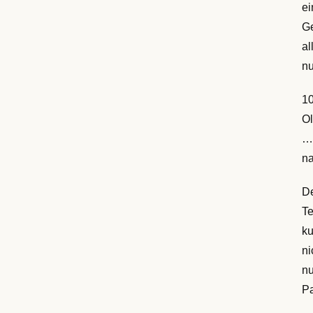
ei
Ge
al
nu
10
Ol
… 
na
De
Te
ku
ni
nu
Pa