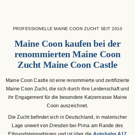
Maine Coon Kastraten
Katzenblog
PROFESSIONELLE MAINE COON ZUCHT SEIT 2010
Maine Coon kaufen bei der
Über uns
renommierten Maine Coon
Suche
Zucht Maine Coon Castle
nach:
Maine Coon Castle ist eine renommierte und zertifizierte
Maine Coon Zucht, die sich durch ihre Leidenschaft und
ihr Engagement für die besondere Katzenrasse Maine
Coon auszeichnet.
Die Zucht befindet sich in Deutschland, in malerischer
Lage unweit von Dresden bei Pirna am Rande des
Elbsandsteingebirges und ist über die
Autobahn A17