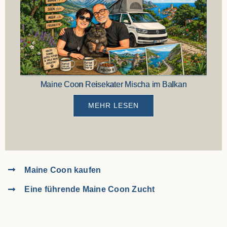
Maine Coon Reisekater Mischa im Balkan
Loui
Dea
MEHR LESEN
Maine Coon kaufen
Eine führende Maine Coon Zucht