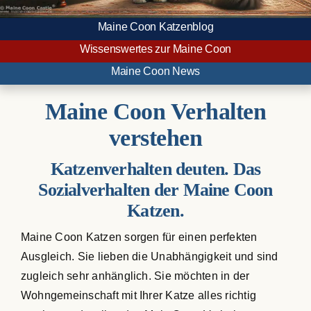
Maine Coon Kastraten
Maine Coon Katzenblog
Wissenswertes zur Maine Coon
Katzenblog
Maine Coon News
Über uns
Maine Coon Verhalten
verstehen
Suche
nach:
Katzenverhalten deuten. Das
Sozialverhalten der Maine Coon
Katzen.
Maine Coon Katzen sorgen für einen perfekten
Ausgleich. Sie lieben die Unabhängigkeit und sind
zugleich sehr anhänglich. Sie möchten in der
Wohngemeinschaft mit Ihrer Katze alles richtig