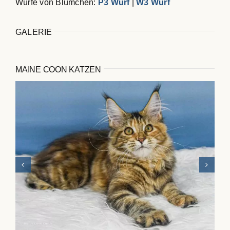
Würfe von Blümchen:
P3 Wurf
|
W3 Wurf
GALERIE
MAINE COON KATZEN