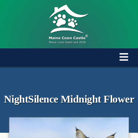
Zum
Inhalt
springen
Tog
Navi
Home
Maine Coon Kater
NightSilence Midnight Flower
Maine Coon Katzen
Maine Coon Babys