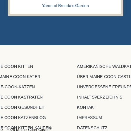
Yaron of Brenda’s Garden
NE COON KITTEN
AMERIKANISCHE WALDKA
 MAINE COON KATER
ÜBER MAINE COON CAST
NE-COON-KATZEN
UNVERGESSENE FREUND
NE COON KASTRATEN
INHALTSVERZEICHNIS
NE COON GESUNDHEIT
KONTAKT
NE COON KATZENBLOG
IMPRESSUM
NE COON KITTEN KAUFEN
DATENSCHUTZ
®
0 - 2026 Maine Coon Castle