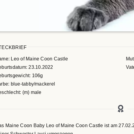
TECKBRIEF
ame: Leo of Maine Coon Castle
Mut
eburtsdatum: 23.10.2022
Vat
burtsgewicht: 106g
rbe: blue-tabby/mackerel
schlecht: (m) male
s Maine Coon Baby Leo of Maine Coon Castle ist am 27.02.
iner Schwester Layci umgezogen.