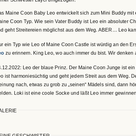
s Maine Coon Baby Leo entwickelt sich zum Mini Buddy mit e
ine Coon Typ. Wie sein Vater Buddy ist Leo ein absoluter 
d geht Streitereien möglichst aus dem Weg. ABER… Leo kann
r ein Typ wie Leo of Maine Coon Castle ist würdig an den E
eo
zu erinnern. King Leo, wo auch immer du bist. Wir denken 
.12.2022: Leo der blaue Prinz. Der Maine Coon Junge ist ei
o ist harmoniesüchtig und geht jedem Streit aus dem Weg. 
inung nach, etwas zu grob zu „seinen“ Mädels sind, dann hö
lden. Loki ist eine coole Socke und läßt Leo immer gewinnen
ALERIE
EINE GESCHWISTER