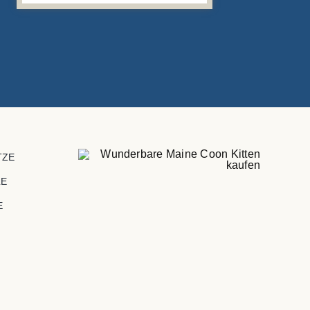
TZE
LE
E