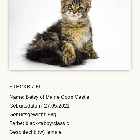
Maine Coon Kastraten
Katzenblog
Über uns
Suche
nach:
STECKBRIEF
Name: Betsy of Maine Coon Castle
Geburtsdatum: 27.05.2021
Geburtsgewicht: 98g
Farbe: black-tabby/classic
Geschlecht: (w) female