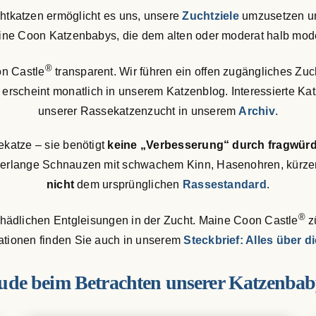
htkatzen ermöglicht es uns, unsere
Zuchtziele
umzusetzen un
Maine Coon Katzenbabys, die dem alten oder moderat halb mo
®
on Castle
transparent. Wir führen ein offen zugängliches Zu
erscheint monatlich in unserem Katzenblog. Interessierte Kat
unserer Rassekatzenzucht in unserem
Archiv
.
katze – sie benötigt
keine „Verbesserung“ durch fragwürd
berlange Schnauzen mit schwachem Kinn, Hasenohren, kürzere
nicht
dem ursprünglichen
Rassestandard
.
®
chädlichen Entgleisungen in der Zucht. Maine Coon Castle
z
ationen finden Sie auch in unserem
Steckbrief: Alles über 
ude beim Betrachten unserer Katzenbab