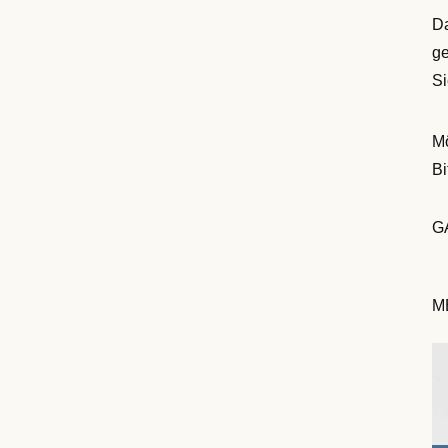
Da
ge
Si
Mö
Bi
G
M