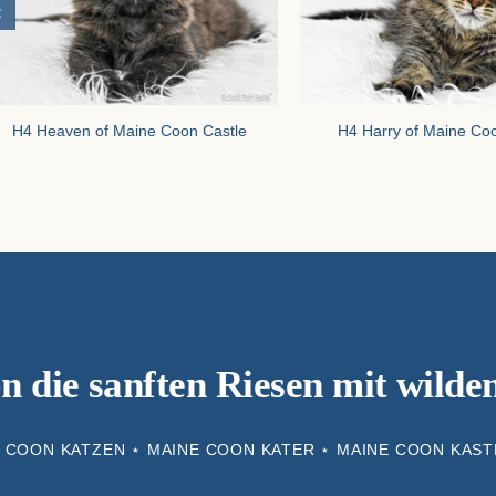
H4 Heaven of Maine Coon Castle
H4 Harry of Maine Co
 die sanften Riesen mit wild
 COON KATZEN ⋆ MAINE COON KATER ⋆ MAINE COON KAS