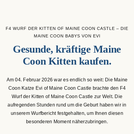
Maine Coon Kastraten
Katzenblog
F4 WURF DER KITTEN OF MAINE COON CASTLE – DIE
MAINE COON BABYS VON EVI
Über uns
Gesunde, kräftige Maine
Coon Kitten kaufen.
Suche
nach:
Am 04. Februar 2026 war es endlich so weit: Die Maine
Coon Katze Evi of Maine Coon Castle brachte den F4
Wurf der Kitten of Maine Coon Castle zur Welt. Die
aufregenden Stunden rund um die Geburt haben wir in
unserem Wurfbericht festgehalten, um Ihnen diesen
besonderen Moment näherzubringen.