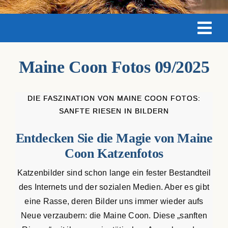
Maine Coon Kastraten
Tog
Katzenblog
Navi
Katzenbilder:
Maine Coon Fotos 09/2025
Über uns
Aktuell
DIE FASZINATION VON MAINE COON FOTOS:
Suche
SANFTE RIESEN IN BILDERN
07/26
nach:
Entdecken Sie die Magie von Maine
06/26
Coon Katzenfotos
Katzenbilder sind schon lange ein fester Bestandteil
05/26
des Internets und der sozialen Medien. Aber es gibt
eine Rasse, deren Bilder uns immer wieder aufs
04/26
Neue verzaubern: die Maine Coon. Diese „sanften