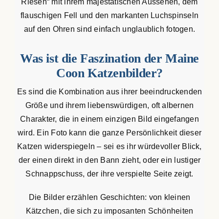
Riesen“ mit ihrem majestätischen Aussehen, dem
03/26
flauschigen Fell und den markanten Luchspinseln
auf den Ohren sind einfach unglaublich fotogen.
02/26
Was ist die Faszination der Maine
01/26
Coon Katzenbilder?
Es sind die Kombination aus ihrer beeindruckenden
12/25
Größe und ihrem liebenswürdigen, oft albernen
Charakter, die in einem einzigen Bild eingefangen
11/25
wird. Ein Foto kann die ganze Persönlichkeit dieser
Katzen widerspiegeln – sei es ihr würdevoller Blick,
10/25
der einen direkt in den Bann zieht, oder ein lustiger
Schnappschuss, der ihre verspielte Seite zeigt.
09/25
Die Bilder erzählen Geschichten: von kleinen
08/25
Kätzchen, die sich zu imposanten Schönheiten