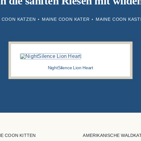
 die sanften Riesen mit wild
 COON KATZEN ⋆ MAINE COON KATER ⋆ MAINE COON KAS
NightSilence Lion Heart
NE COON KITTEN
AMERIKANISCHE WALDKA