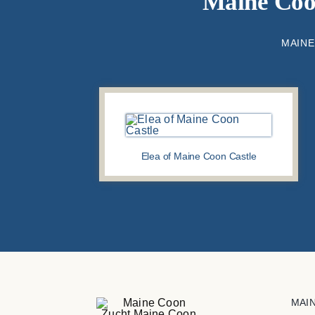
Maine Coon
MAINE
Elea of Maine Coon Castle
MAI